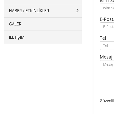
İsim S
HABER / ETKINLIKLER
E-Post
GALERI
İLETIŞIM
Tel
Mesaj
Güvenli