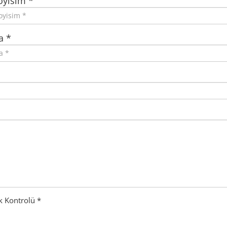
oyisim *
a *
k Kontrolü *