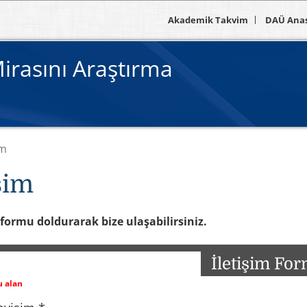
Akademik Takvim
DAÜ Ana
irasını Araştırma
im
işim
formu doldurarak bize ulaşabilirsiniz.
İletişim Fo
lu alan