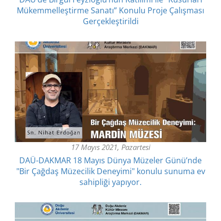
Mükemmelleştirme Sanatı” Konulu Proje Çalışması
Gerçekleştirildi
17 Mayıs 2021, Pazartesi
DAÜ-DAKMAR 18 Mayıs Dünya Müzeler Günü’nde
"Bir Çağdaş Müzecilik Deneyimi" konulu sunuma ev
sahipliği yapıyor.