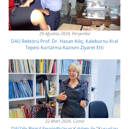
29 Ağustos 2024, Perşembe
DAÜ Rektörü Prof. Dr. Hasan Kılıç, Kaleburnu Kral
Tepesi Kurtarma Kazısını Ziyaret Etti
22 Mart 2024, Cuma
DAÜ’de Birgül Feyzioğlu’nun Katılımı ile “Kusurları